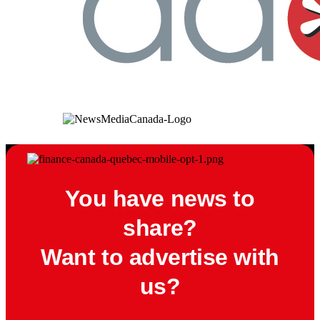
You have news to
share?
Want to advertise with
us?