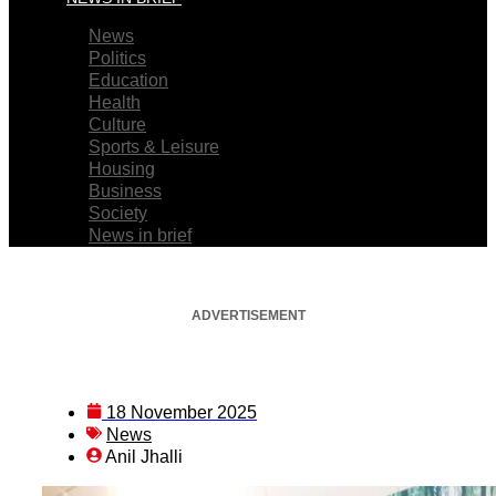
News
Politics
Education
Health
Culture
Sports & Leisure
Housing
Business
Society
News in brief
ADVERTISEMENT
18 November 2025
News
Anil Jhalli