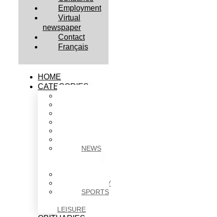
Employment
Virtual
newspaper
Contact
Français
HOME
CATEGORIES
BUSINESS
CULTURE
EDUCATION
HEALTH
HOUSING
NEWS
NEWS
IN
BRIEF
POLITICS
SOCIETY
SPORTS
&
LEISURE