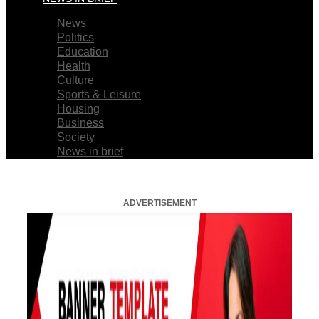
News
Politics
Education
Health
Culture
Sports & Leisure
Housing
Business
Society
News in brief
ADVERTISEMENT