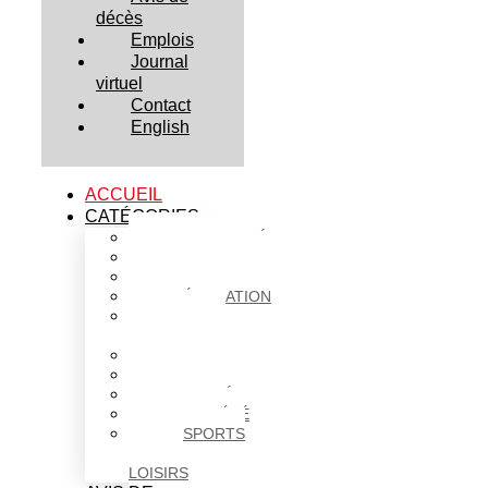
décès
Emplois
Journal
virtuel
Contact
English
ACCUEIL
CATÉGORIES
ACTUALITÉS
AFFAIRES
CULTURE
ÉDUCATION
FAITS
DIVERS
HABITATION
POLITIQUE
SANTÉ
SOCIÉTÉ
SPORTS
ET
LOISIRS