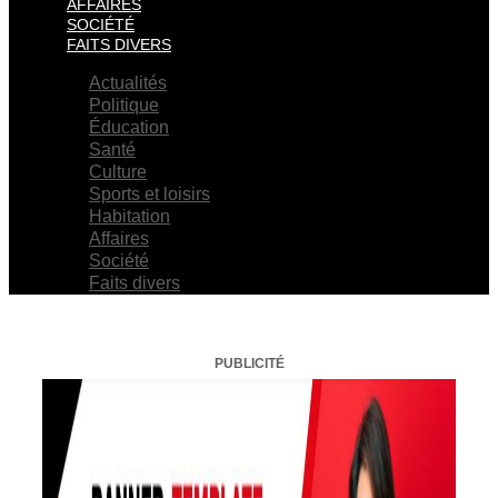
AFFAIRES
SOCIÉTÉ
FAITS DIVERS
Actualités
Politique
Éducation
Santé
Culture
Sports et loisirs
Habitation
Affaires
Société
Faits divers
PUBLICITÉ