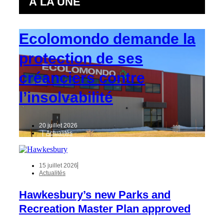
À LA UNE
Ecolomondo demande la
protection de ses
créanciers contre
l’insolvabilité
20 juillet 2026
|
Actualités
15 juillet 2026
Actualités
Hawkesbury’s new Parks and
Recreation Master Plan approved