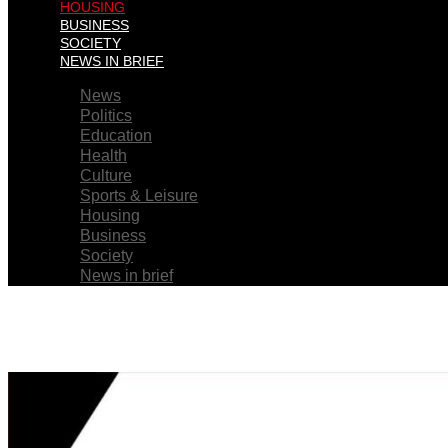
HOUSING
BUSINESS
SOCIETY
NEWS IN BRIEF
News
Politics
Education
Health
Culture
Sports & Leisure
Housing
Business
Society
News in brief