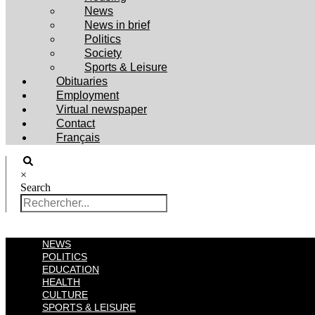
News
News in brief
Politics
Society
Sports & Leisure
Obituaries
Employment
Virtual newspaper
Contact
Français
×
Search
NEWS
POLITICS
EDUCATION
HEALTH
CULTURE
SPORTS & LEISURE