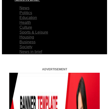
News
Politics
Education
Health
Culture
Sports & Leisure
Housing
Business
Society
News in brief
ADVERTISEMENT