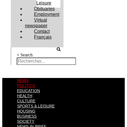
Leisure
Obituaries
Employment
Virtual
newspaper
Contact
Français
×
Search
NEWS
POLITICS
EDUCATION
HEALTH
CULTURE
SPORTS & LEISURE
HOUSING
BUSINESS
SOCIETY
NEWS IN BRIEF