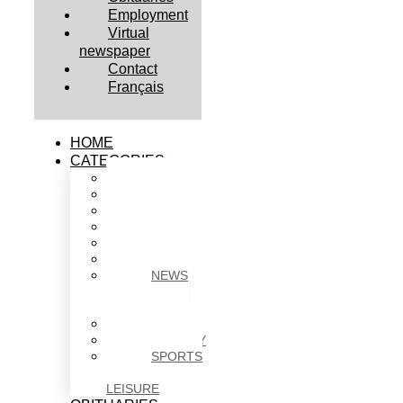
Employment
Virtual
newspaper
Contact
Français
HOME
CATEGORIES
BUSINESS
CULTURE
EDUCATION
HEALTH
HOUSING
NEWS
NEWS
IN
BRIEF
POLITICS
SOCIETY
SPORTS
&
LEISURE