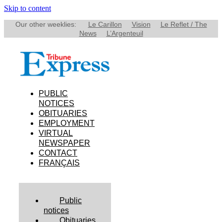
Skip to content
Our other weeklies:
Le Carillon
Vision
Le Reflet / The
News
L’Argenteuil
PUBLIC
NOTICES
OBITUARIES
EMPLOYMENT
VIRTUAL
NEWSPAPER
CONTACT
FRANÇAIS
Public
notices
Obituaries