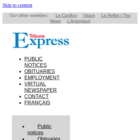
Skip to content
Our other weeklies:
Le Carillon
Vision
Le Reflet / The
News
L’Argenteuil
PUBLIC
NOTICES
OBITUARIES
EMPLOYMENT
VIRTUAL
NEWSPAPER
CONTACT
FRANÇAIS
Public
notices
Obituaries