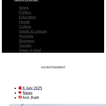
News
Politics
Education
Health
Culture
Sports & Leisure
Housing
Business
Society
News in brief
ADVERTISEMENT
6 July 2025
News
Anil Jhalli