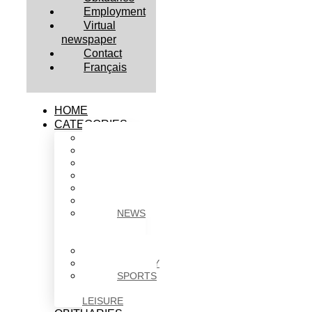
Employment
Virtual
newspaper
Contact
Français
HOME
CATEGORIES
BUSINESS
CULTURE
EDUCATION
HEALTH
HOUSING
NEWS
NEWS
IN
BRIEF
POLITICS
SOCIETY
SPORTS
&
LEISURE