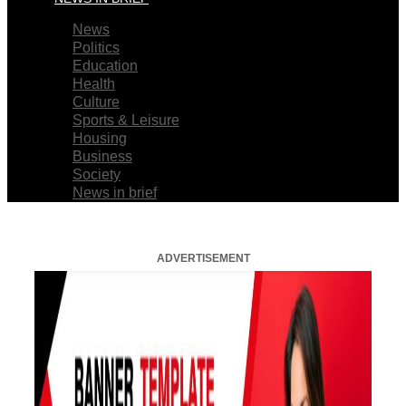
News
Politics
Education
Health
Culture
Sports & Leisure
Housing
Business
Society
News in brief
ADVERTISEMENT