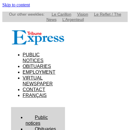
Skip to content
Our other weeklies:
Le Carillon
Vision
Le Reflet / The
News
L’Argenteuil
PUBLIC
NOTICES
OBITUARIES
EMPLOYMENT
VIRTUAL
NEWSPAPER
CONTACT
FRANÇAIS
Public
notices
Obituaries