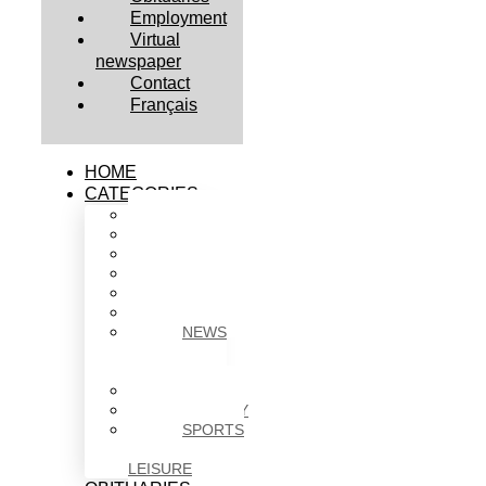
Employment
Virtual
newspaper
Contact
Français
HOME
CATEGORIES
BUSINESS
CULTURE
EDUCATION
HEALTH
HOUSING
NEWS
NEWS
IN
BRIEF
POLITICS
SOCIETY
SPORTS
&
LEISURE