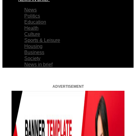
News
Politics
Education
Health
Culture
Sports & Leisure
Housing
Business
Society
News in brief
ADVERTISEMENT