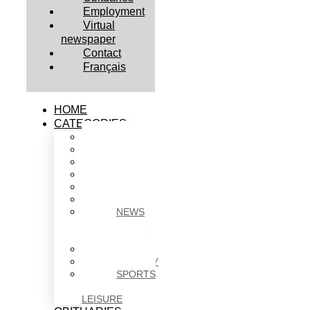
Employment
Virtual
newspaper
Contact
Français
HOME
CATEGORIES
BUSINESS
CULTURE
EDUCATION
HEALTH
HOUSING
NEWS
NEWS
IN
BRIEF
POLITICS
SOCIETY
SPORTS
&
LEISURE