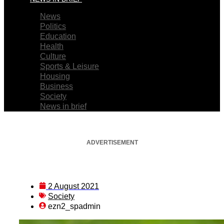
News
Politics
Education
Health
Culture
Sports & Leisure
Housing
Business
Society
News in brief
ADVERTISEMENT
2 August 2021
Society
ezn2_spadmin