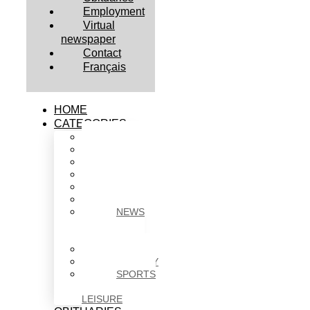
Employment
Virtual
newspaper
Contact
Français
HOME
CATEGORIES
BUSINESS
CULTURE
EDUCATION
HEALTH
HOUSING
NEWS
NEWS
IN
BRIEF
POLITICS
SOCIETY
SPORTS
&
LEISURE