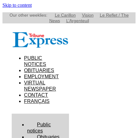
Skip to content
Our other weeklies:
Le Carillon
Vision
Le Reflet / The
News
L’Argenteuil
PUBLIC
NOTICES
OBITUARIES
EMPLOYMENT
VIRTUAL
NEWSPAPER
CONTACT
FRANÇAIS
Public
notices
Obituaries