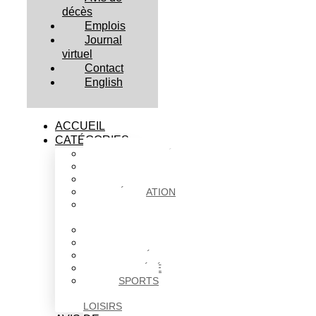
décès
Emplois
Journal
virtuel
Contact
English
ACCUEIL
CATÉGORIES
ACTUALITÉS
AFFAIRES
CULTURE
ÉDUCATION
FAITS
DIVERS
HABITATION
POLITIQUE
SANTÉ
SOCIÉTÉ
SPORTS
ET
LOISIRS