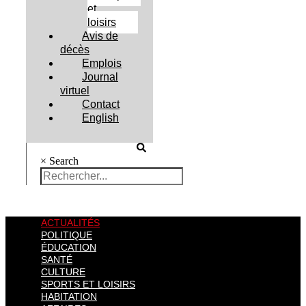
et
loisirs
Avis de
décès
Emplois
Journal
virtuel
Contact
English
×
Search
ACTUALITÉS
POLITIQUE
ÉDUCATION
SANTÉ
CULTURE
SPORTS ET LOISIRS
HABITATION