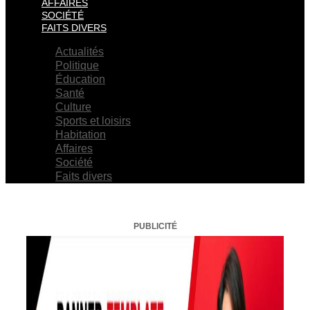
AFFAIRES
SOCIÉTÉ
FAITS DIVERS
Actualités
Politique
Éducation
Santé
Culture
Sports et loisirs
Habitation
Affaires
Société
Faits divers
PUBLICITÉ