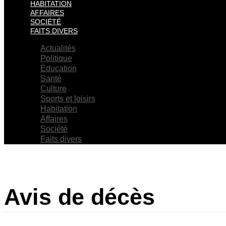
HABITATION
AFFAIRES
SOCIÉTÉ
FAITS DIVERS
Actualités
Politique
Éducation
Santé
Culture
Sports et loisirs
Habitation
Affaires
Société
Faits divers
Avis de décès