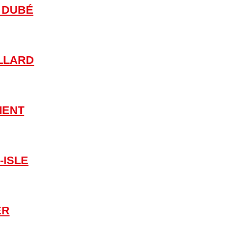
 DUBÉ
LLARD
MENT
-ISLE
ER