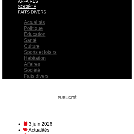
AFFAIRES
SOCIÉTÉ
FAITS DIVERS
Actualités
Politique
Éducation
Santé
Culture
Sports et loisirs
Habitation
Affaires
Société
Faits divers
PUBLICITÉ
3 juin 2026
Actualités