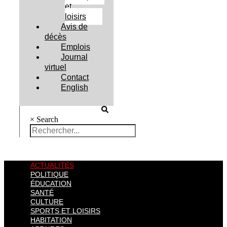
et
loisirs
Avis de
décès
Emplois
Journal
virtuel
Contact
English
×
Search
ACTUALITÉS
POLITIQUE
ÉDUCATION
SANTÉ
CULTURE
SPORTS ET LOISIRS
HABITATION