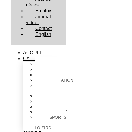
décès
Emplois
Journal
virtuel
Contact
English
ACCUEIL
CATÉGORIES
ACTUALITÉS
AFFAIRES
CULTURE
ÉDUCATION
FAITS
DIVERS
HABITATION
POLITIQUE
SANTÉ
SOCIÉTÉ
SPORTS
ET
LOISIRS