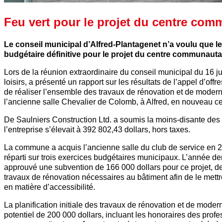
Feu vert pour le projet du centre com
Le conseil municipal d’Alfred-Plantagenet n’a voulu que le m
budgétaire définitive pour le projet du centre communautai
Lors de la réunion extraordinaire du conseil municipal du 16 j
loisirs, a présenté un rapport sur les résultats de l’appel d’of
de réaliser l’ensemble des travaux de rénovation et de modern
l’ancienne salle Chevalier de Colomb, à Alfred, en nouveau c
De Saulniers Construction Ltd. a soumis la moins-disante des tr
l’entreprise s’élevait à 392 802,43 dollars, hors taxes.
La commune a acquis l’ancienne salle du club de service en 20
réparti sur trois exercices budgétaires municipaux. L’année der
approuvé une subvention de 166 000 dollars pour ce projet, des
travaux de rénovation nécessaires au bâtiment afin de le mett
en matière d’accessibilité.
La planification initiale des travaux de rénovation et de mode
potentiel de 200 000 dollars, incluant les honoraires des profe