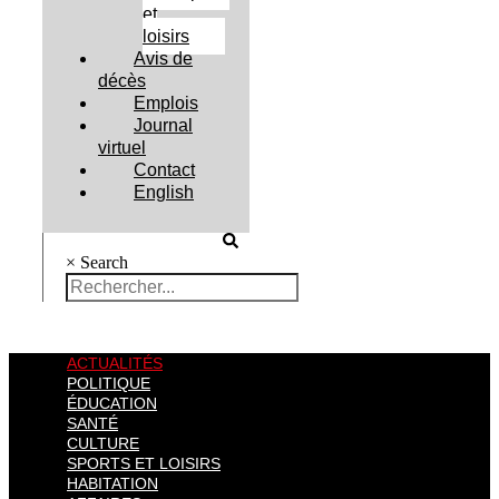
et
loisirs
Avis de
décès
Emplois
Journal
virtuel
Contact
English
×
Search
ACTUALITÉS
POLITIQUE
ÉDUCATION
SANTÉ
CULTURE
SPORTS ET LOISIRS
HABITATION