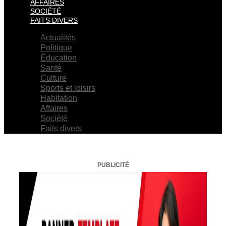
AFFAIRES
SOCIÉTÉ
FAITS DIVERS
Actualités
Politique
Éducation
Santé
Culture
Sports et loisirs
Habitation
Affaires
Société
Faits divers
PUBLICITÉ