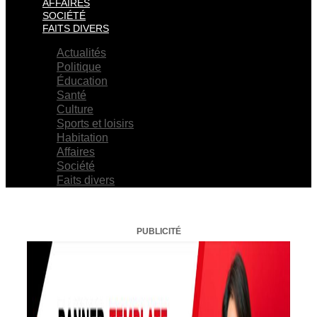
AFFAIRES
SOCIÉTÉ
FAITS DIVERS
Actualités
Politique
Éducation
Santé
Culture
Sports et loisirs
Habitation
Affaires
Société
Faits divers
PUBLICITÉ