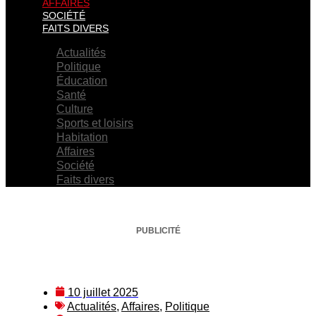
AFFAIRES
SOCIÉTÉ
FAITS DIVERS
Actualités
Politique
Éducation
Santé
Culture
Sports et loisirs
Habitation
Affaires
Société
Faits divers
PUBLICITÉ
10 juillet 2025
Actualités
,
Affaires
,
Politique