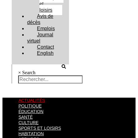
et
loisirs
Avis de
décès
Emplois
Journal
virtuel
Contact
English
×
Search
ACTUALITÉS
POLITIQUE
ÉDUCATION
SANTÉ
CULTURE
SPORTS ET LOISIRS
HABITATION