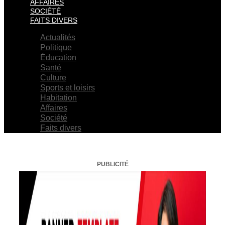
AFFAIRES
SOCIÉTÉ
FAITS DIVERS
Actualités
Politique
Éducation
Santé
Culture
Sports et loisirs
Habitation
Affaires
Société
Faits divers
PUBLICITÉ