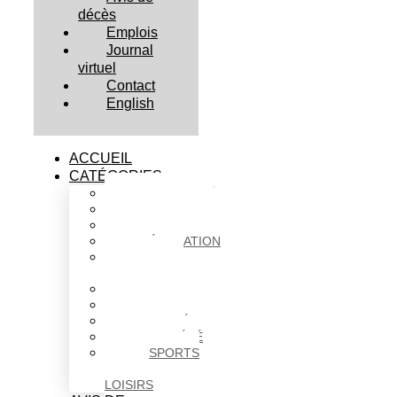
décès
Emplois
Journal
virtuel
Contact
English
ACCUEIL
CATÉGORIES
ACTUALITÉS
AFFAIRES
CULTURE
ÉDUCATION
FAITS
DIVERS
HABITATION
POLITIQUE
SANTÉ
SOCIÉTÉ
SPORTS
ET
LOISIRS