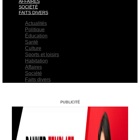
AFFAIRES
SOCIÉTÉ
FAITS DIVERS
Actualités
Politique
Éducation
Santé
Culture
Sports et loisirs
Habitation
Affaires
Société
Faits divers
PUBLICITÉ