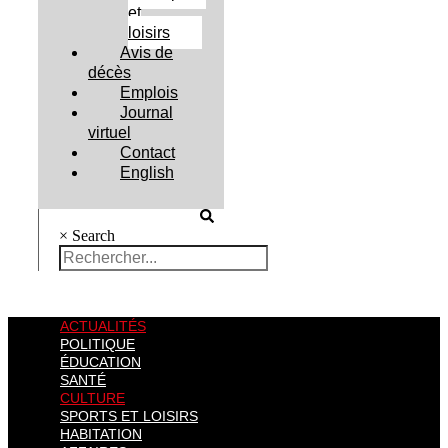
et
loisirs
Avis de
décès
Emplois
Journal
virtuel
Contact
English
×
Search
ACTUALITÉS
POLITIQUE
ÉDUCATION
SANTÉ
CULTURE
SPORTS ET LOISIRS
HABITATION