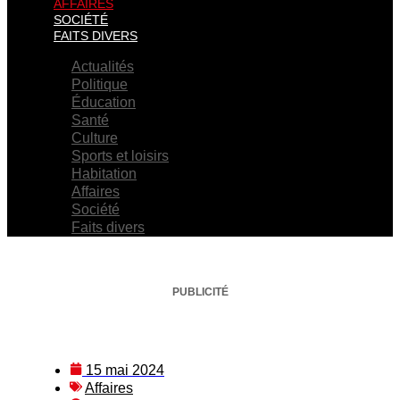
AFFAIRES
SOCIÉTÉ
FAITS DIVERS
Actualités
Politique
Éducation
Santé
Culture
Sports et loisirs
Habitation
Affaires
Société
Faits divers
PUBLICITÉ
15 mai 2024
Affaires