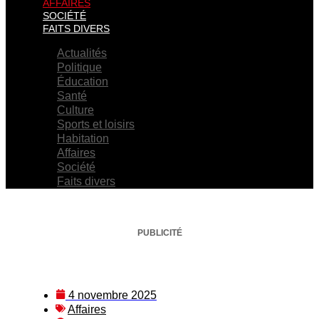
AFFAIRES
SOCIÉTÉ
FAITS DIVERS
Actualités
Politique
Éducation
Santé
Culture
Sports et loisirs
Habitation
Affaires
Société
Faits divers
PUBLICITÉ
4 novembre 2025
Affaires