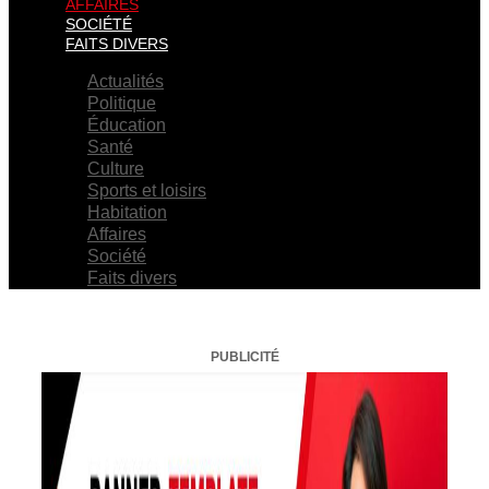
AFFAIRES
SOCIÉTÉ
FAITS DIVERS
Actualités
Politique
Éducation
Santé
Culture
Sports et loisirs
Habitation
Affaires
Société
Faits divers
PUBLICITÉ