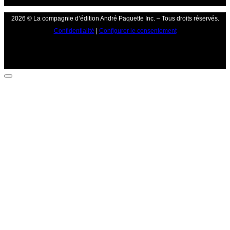
2026 © La compagnie d’édition André Paquette Inc. – Tous droits réservés.
Confidentialité
|
Configurer le consentement