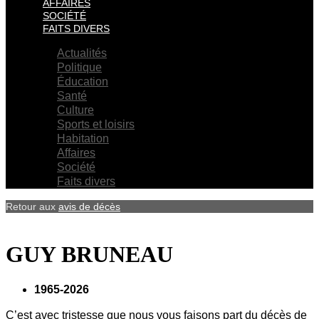
AFFAIRES
SOCIÉTÉ
FAITS DIVERS
Actualités
Politique
Éducation
Santé
Culture
Sports et loisirs
Habitation
Affaires
Société
Faits divers
Retour aux
avis de décès
GUY BRUNEAU
1965-2026
C’est avec tristesse que nous vous faisons part du décès de