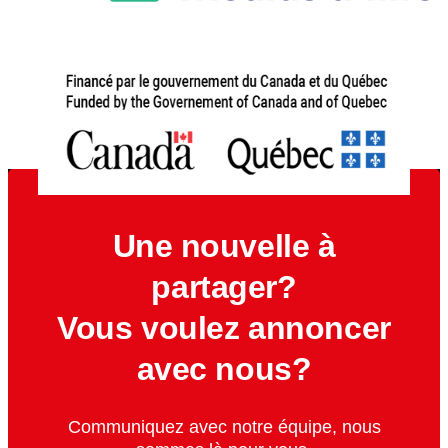
Une nouvelle à
partager?
Vous voulez annoncer
avec nous?
Communiquez avec notre équipe, nous