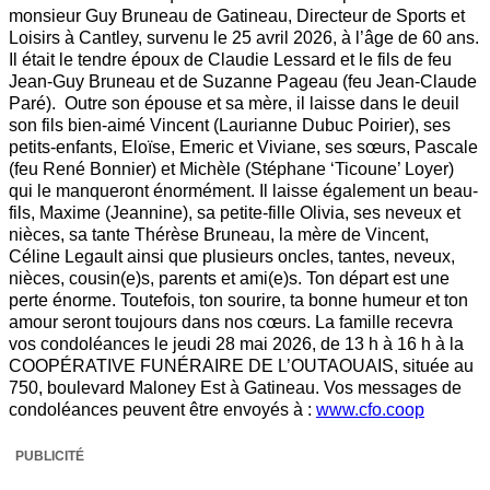
monsieur Guy Bruneau de Gatineau, Directeur de Sports et
Loisirs à Cantley, survenu le 25 avril 2026, à l’âge de 60 ans.
Il était le tendre époux de Claudie Lessard et le fils de feu
Jean-Guy Bruneau et de Suzanne Pageau (feu Jean-Claude
Paré). Outre son épouse et sa mère, il laisse dans le deuil
son fils bien-aimé Vincent (Laurianne Dubuc Poirier), ses
petits-enfants, Eloïse, Emeric et Viviane, ses sœurs, Pascale
(feu René Bonnier) et Michèle (Stéphane ‘Ticoune’ Loyer)
qui le manqueront énormément. Il laisse également un beau-
fils, Maxime (Jeannine), sa petite-fille Olivia, ses neveux et
nièces, sa tante Thérèse Bruneau, la mère de Vincent,
Céline Legault ainsi que plusieurs oncles, tantes, neveux,
nièces, cousin(e)s, parents et ami(e)s. Ton départ est une
perte énorme. Toutefois, ton sourire, ta bonne humeur et ton
amour seront toujours dans nos cœurs. La famille recevra
vos condoléances le jeudi 28 mai 2026, de 13 h à 16 h à la
COOPÉRATIVE FUNÉRAIRE DE L’OUTAOUAIS, située au
750, boulevard Maloney Est à Gatineau. Vos messages de
condoléances peuvent être envoyés à :
www.cfo.coop
PUBLICITÉ