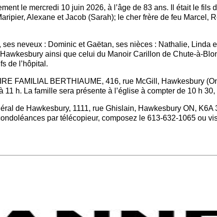
 le mercredi 10 juin 2026, à l’âge de 83 ans. Il était le fils d
Maripier, Alexane et Jacob (Sarah); le cher frère de feu Marcel,
 ses neveux : Dominic et Gaëtan, ses nièces : Nathalie, Linda e
de Hawkesbury ainsi que celui du Manoir Carillon de Chute-à-Bl
s de l’hôpital.
AIRE FAMILIAL BERTHIAUME, 416, rue McGill, Hawkesbury (Onta
 11 h. La famille sera présente à l’église à compter de 10 h 30
néral de Hawkesbury, 1111, rue Ghislain, Hawkesbury ON, K6A 3G
doléances par télécopieur, composez le 613-632-1065 ou visite