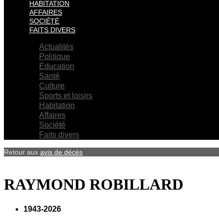
HABITATION
AFFAIRES
SOCIÉTÉ
FAITS DIVERS
Actualités
Politique
Éducation
Santé
Culture
Sports et loisirs
Habitation
Affaires
Société
Faits divers
Retour aux
avis de décès
RAYMOND ROBILLARD
1943-2026