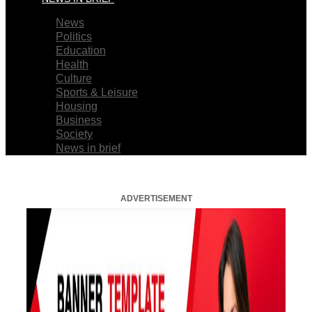
News
Politics
Education
Health
Culture
Sports & Leisure
Housing
Business
Society
News in brief
ADVERTISEMENT