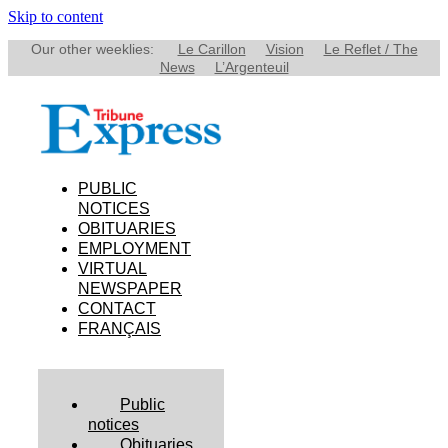
Skip to content
Our other weeklies:
Le Carillon
Vision
Le Reflet / The
News
L’Argenteuil
PUBLIC
NOTICES
OBITUARIES
EMPLOYMENT
VIRTUAL
NEWSPAPER
CONTACT
FRANÇAIS
Public
notices
Obituaries