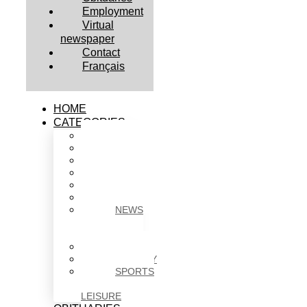
Employment
Virtual
newspaper
Contact
Français
HOME
CATEGORIES
BUSINESS
CULTURE
EDUCATION
HEALTH
HOUSING
NEWS
NEWS
IN
BRIEF
POLITICS
SOCIETY
SPORTS
&
LEISURE