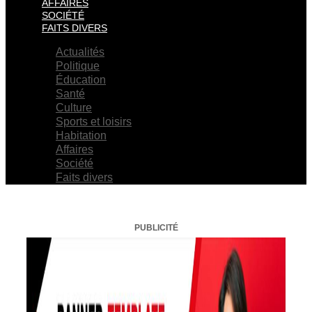
AFFAIRES
SOCIÉTÉ
FAITS DIVERS
Actualités
Politique
Éducation
Santé
Culture
Sports et loisirs
Habitation
Affaires
Société
Faits divers
PUBLICITÉ