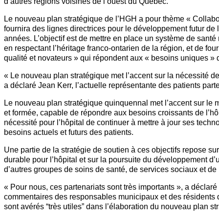
d’autres régions voisines de l’ouest du Québec.
Le nouveau plan stratégique de l’HGH a pour thème « Collabor
fournira des lignes directrices pour le développement futur de 
années. L’objectif est de mettre en place un système de santé r
en respectant l’héritage franco-ontarien de la région, et de fo
qualité et novateurs » qui répondent aux « besoins uniques »
« Le nouveau plan stratégique met l’accent sur la nécessité de
a déclaré Jean Kerr, l’actuelle représentante des patients par
Le nouveau plan stratégique quinquennal met l’accent sur le 
et formée, capable de répondre aux besoins croissants de l’hôpi
nécessité pour l’hôpital de continuer à mettre à jour ses tech
besoins actuels et futurs des patients.
Une partie de la stratégie de soutien à ces objectifs repose su
durable pour l’hôpital et sur la poursuite du développement d’
d’autres groupes de soins de santé, de services sociaux et d
« Pour nous, ces partenariats sont très importants », a déclar
commentaires des responsables municipaux et des résident
sont avérés “très utiles” dans l’élaboration du nouveau plan st