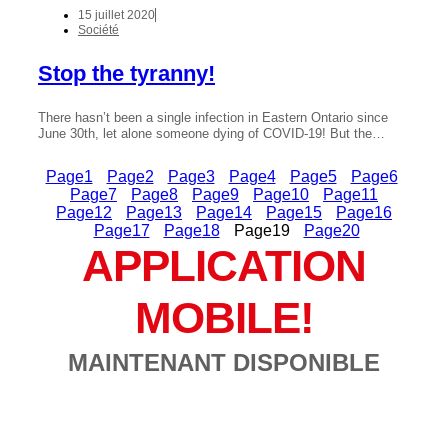
15 juillet 2020
Société
Stop the tyranny!
There hasn’t been a single infection in Eastern Ontario since
June 30th, let alone someone dying of COVID-19! But the…
Page
1
Page
2
Page
3
Page
4
Page
5
Page
6
Page
7
Page
8
Page
9
Page
10
Page
11
Page
12
Page
13
Page
14
Page
15
Page
16
Page
17
Page
18
Page
19
Page
20
APPLICATION
MOBILE!
MAINTENANT DISPONIBLE