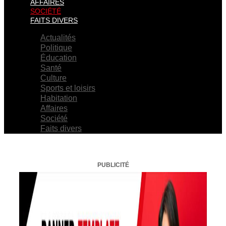
AFFAIRES
SOCIÉTÉ
FAITS DIVERS
Actualités
Politique
Éducation
Santé
Culture
Sports et loisirs
Habitation
Affaires
Société
Faits divers
PUBLICITÉ