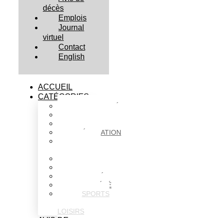
décès
Emplois
Journal
virtuel
Contact
English
ACCUEIL
CATÉGORIES
ACTUALITÉS
AFFAIRES
CULTURE
ÉDUCATION
FAITS
DIVERS
HABITATION
POLITIQUE
SANTÉ
SOCIÉTÉ
SPORTS
ET
LOISIRS