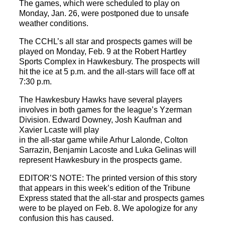
The games, which were scheduled to play on
Monday, Jan. 26, were postponed due to unsafe
weather conditions.
The CCHL’s all star and prospects games will be
played on Monday, Feb. 9 at the Robert Hartley
Sports Complex in Hawkesbury. The prospects will
hit the ice at 5 p.m. and the all-stars will face off at
7:30 p.m.
The Hawkesbury Hawks have several players
involves in both games for the league’s Yzerman
Division. Edward Downey, Josh Kaufman and
Xavier Lcaste will play
in the all-star game while Arhur Lalonde, Colton
Sarrazin, Benjamin Lacoste and Luka Gelinas will
represent Hawkesbury in the prospects game.
EDITOR’S NOTE: The printed version of this story
that appears in this week’s edition of the Tribune
Express stated that the all-star and prospects games
were to be played on Feb. 8. We apologize for any
confusion this has caused.