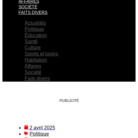
AFFAIRES
SOCIÉTÉ
FAITS DIVERS
Actualités
Politique
Éducation
Santé
Culture
Sports et loisirs
Habitation
Affaires
Société
Faits divers
PUBLICITÉ
2 avril 2025
Politique