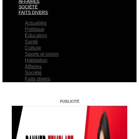
AFFAIRES
SOCIÉTÉ
FAITS DIVERS
Actualités
Politique
Éducation
Santé
Culture
Sports et loisirs
Habitation
Affaires
Société
Faits divers
PUBLICITÉ