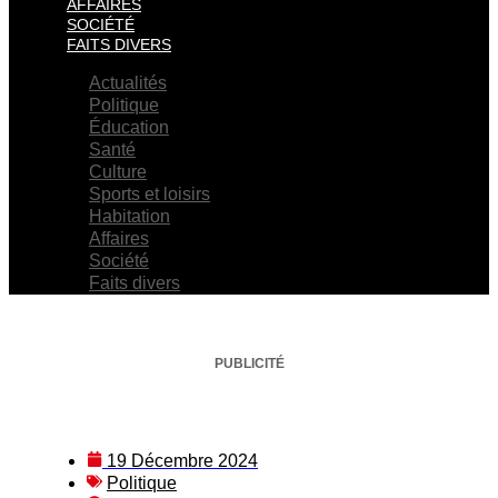
AFFAIRES
SOCIÉTÉ
FAITS DIVERS
Actualités
Politique
Éducation
Santé
Culture
Sports et loisirs
Habitation
Affaires
Société
Faits divers
PUBLICITÉ
19 Décembre 2024
Politique