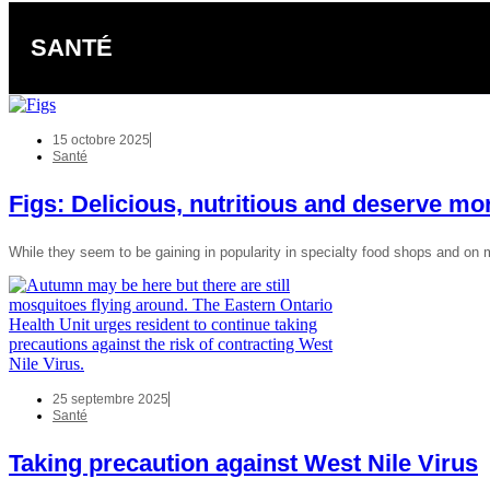
SANTÉ
15 octobre 2025
Santé
Figs: Delicious, nutritious and deserve mor
While they seem to be gaining in popularity in specialty food shops and on
25 septembre 2025
Santé
Taking precaution against West Nile Virus