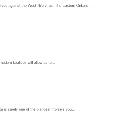
elves against the West Nile virus. The Eastern Ontario…
odern facilities will allow us to…
a is surely one of the blandest morsels you…