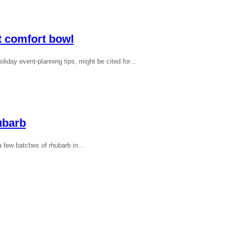
ct comfort bowl
liday event-planning tips, might be cited for…
ubarb
 a few batches of rhubarb in…