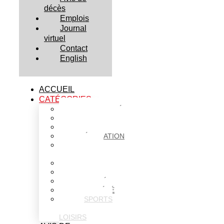
décès
Emplois
Journal
virtuel
Contact
English
ACCUEIL
CATÉGORIES
ACTUALITÉS
AFFAIRES
CULTURE
ÉDUCATION
FAITS
DIVERS
HABITATION
POLITIQUE
SANTÉ
SOCIÉTÉ
SPORTS
ET
LOISIRS