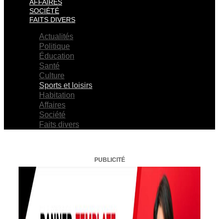
AFFAIRES
SOCIÉTÉ
FAITS DIVERS
Actualités
Politique
Éducation
Santé
Culture
Sports et loisirs
Habitation
Affaires
Société
Faits divers
PUBLICITÉ