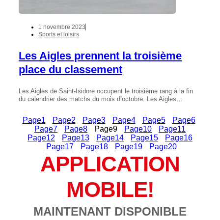
1 novembre 2023
Sports et loisirs
Les Aigles prennent la troisième
place du classement
Les Aigles de Saint-Isidore occupent le troisième rang à la fin
du calendrier des matchs du mois d’octobre. Les Aigles…
Page
1
Page
2
Page
3
Page
4
Page
5
Page
6
Page
7
Page
8
Page
9
Page
10
Page
11
Page
12
Page
13
Page
14
Page
15
Page
16
Page
17
Page
18
Page
19
Page
20
APPLICATION
MOBILE!
MAINTENANT DISPONIBLE