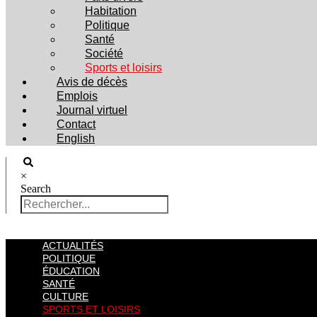
Habitation
Politique
Santé
Société
Sports et loisirs
Avis de décès
Emplois
Journal virtuel
Contact
English
×
Search
ACTUALITÉS
POLITIQUE
ÉDUCATION
SANTÉ
CULTURE
SPORTS ET LOISIRS