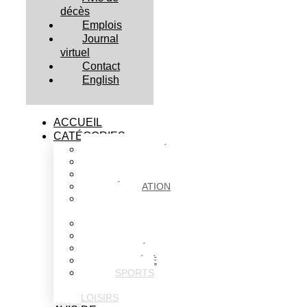
décès
Emplois
Journal
virtuel
Contact
English
ACCUEIL
CATÉGORIES
ACTUALITÉS
AFFAIRES
CULTURE
ÉDUCATION
FAITS
DIVERS
HABITATION
POLITIQUE
SANTÉ
SOCIÉTÉ
SPORTS
ET
LOISIRS