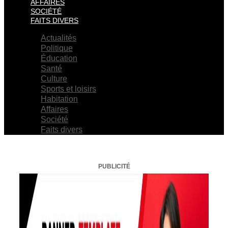
AFFAIRES
SOCIÉTÉ
FAITS DIVERS
Actualités
Politique
Éducation
Santé
Culture
Sports et loisirs
Habitation
Affaires
Société
Faits divers
PUBLICITÉ