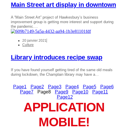
Main Street art display in downtown
A “Main Street Art” project of Hawkesbury’s business
improvement group is getting more interest and support during
the pandemic.…
20 janvier 2021
Culture
Library introduces recipe swap
If you have found yourself getting tired of the same old meals
during lockdown, the Champlain library may have a…
Page
1
Page
2
Page
3
Page
4
Page
5
Page
6
Page
7
Page
8
Page
9
Page
10
Page
11
Page
12
APPLICATION
MOBILE!