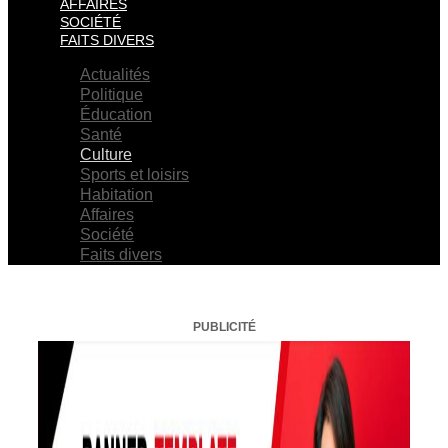
AFFAIRES
SOCIÉTÉ
FAITS DIVERS
Actualités
Politique
Éducation
Santé
Culture
Sports et loisirs
Habitation
Affaires
Société
Faits divers
PUBLICITÉ