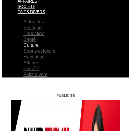
AFFAIRES
SOCIÉTÉ
FAITS DIVERS
Actualités
Politique
Éducation
Santé
Culture
Sports et loisirs
Habitation
Affaires
Société
Faits divers
PUBLICITÉ