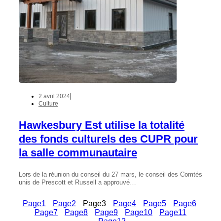
2 avril 2024
Culture
Hawkesbury Est utilise la totalité
des fonds culturels des CUPR pour
la salle communautaire
Lors de la réunion du conseil du 27 mars, le conseil des Comtés
unis de Prescott et Russell a approuvé…
Page
1
Page
2
Page
3
Page
4
Page
5
Page
6
Page
7
Page
8
Page
9
Page
10
Page
11