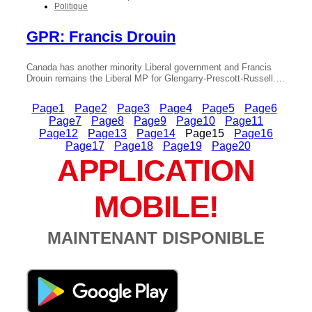
Politique
GPR: Francis Drouin
Canada has another minority Liberal government and Francis
Drouin remains the Liberal MP for Glengarry-Prescott-Russell.…
Page
1
Page
2
Page
3
Page
4
Page
5
Page
6
Page
7
Page
8
Page
9
Page
10
Page
11
Page
12
Page
13
Page
14
Page
15
Page
16
Page
17
Page
18
Page
19
Page
20
APPLICATION
MOBILE!
MAINTENANT DISPONIBLE