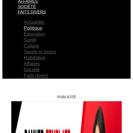
AFFAIRES
SOCIÉTÉ
FAITS DIVERS
Actualités
Politique
Éducation
Santé
Culture
Sports et loisirs
Habitation
Affaires
Société
Faits divers
PUBLICITÉ