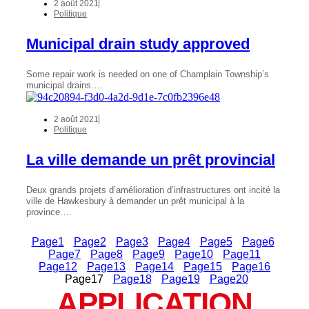
2 août 2021
Politique
Municipal drain study approved
Some repair work is needed on one of Champlain Township’s
municipal drains.…
2 août 2021
Politique
La ville demande un prêt provincial
Deux grands projets d’amélioration d’infrastructures ont incité la
ville de Hawkesbury à demander un prêt municipal à la
province.…
Page
1
Page
2
Page
3
Page
4
Page
5
Page
6
Page
7
Page
8
Page
9
Page
10
Page
11
Page
12
Page
13
Page
14
Page
15
Page
16
Page
17
Page
18
Page
19
Page
20
APPLICATION