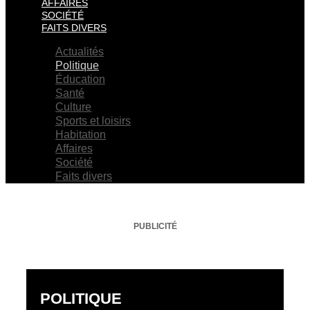
AFFAIRES
SOCIÉTÉ
FAITS DIVERS
Actualités
Politique
Éducation
Santé
Culture
Sports et loisirs
Habitation
Affaires
Société
Faits divers
PUBLICITÉ
POLITIQUE