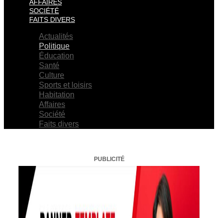
AFFAIRES
SOCIÉTÉ
FAITS DIVERS
Actualités
Politique
Éducation
Santé
Culture
Sports et loisirs
Habitation
Affaires
Société
Faits divers
PUBLICITÉ