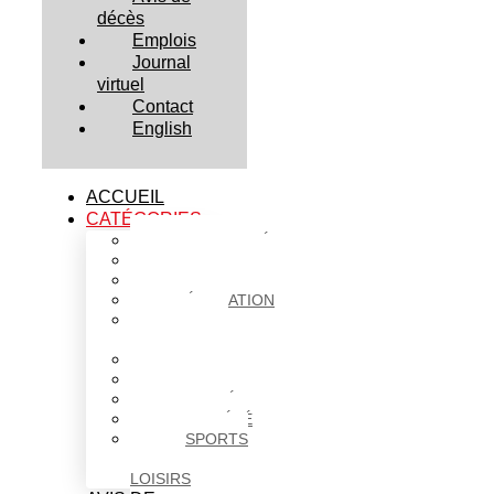
décès
Emplois
Journal
virtuel
Contact
English
ACCUEIL
CATÉGORIES
ACTUALITÉS
AFFAIRES
CULTURE
ÉDUCATION
FAITS
DIVERS
HABITATION
POLITIQUE
SANTÉ
SOCIÉTÉ
SPORTS
ET
LOISIRS