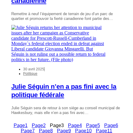
canadienne
Remettre à neuf l’équipement de terrain de jeu d’un parc de
quartier et promouvoir la fierté canadienne font partie des…
30 avril 2025
Politique
Julie Séguin n’en a pas fini avec la
politique fédérale
Julie Séguin sera de retour à son siège au conseil municipal de
Hawkesbury, mais elle n’en a pas fini avec…
Page
1
Page
2
Page
3
Page
4
Page
5
Page
6
Page
7
Page
8
Page
9
Page
10
Page
11