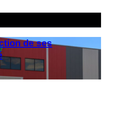
tion de ses
é