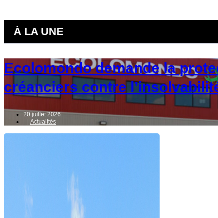
À LA UNE
Ecolomondo demande la protec
créanciers contre l’insolvabilit
20 juillet 2026
|
Actualités