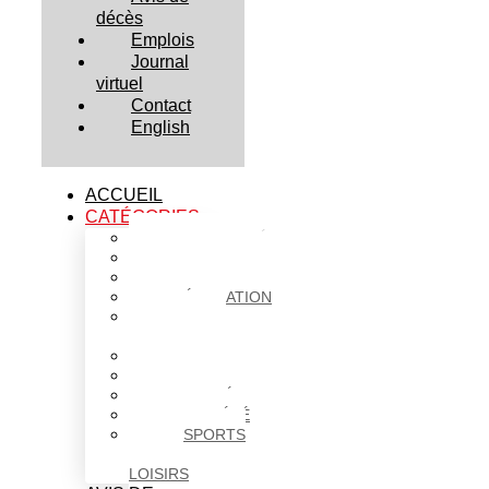
décès
Emplois
Journal
virtuel
Contact
English
ACCUEIL
CATÉGORIES
ACTUALITÉS
AFFAIRES
CULTURE
ÉDUCATION
FAITS
DIVERS
HABITATION
POLITIQUE
SANTÉ
SOCIÉTÉ
SPORTS
ET
LOISIRS