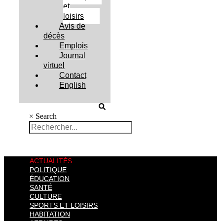
et
loisirs
Avis de
décès
Emplois
Journal
virtuel
Contact
English
×
Search
ACTUALITÉS
POLITIQUE
ÉDUCATION
SANTÉ
CULTURE
SPORTS ET LOISIRS
HABITATION