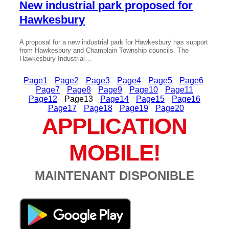
New industrial park proposed for
Hawkesbury
A proposal for a new industrial park for Hawkesbury has support
from Hawkesbury and Champlain Township councils. The
Hawkesbury Industrial…
Page
1
Page
2
Page
3
Page
4
Page
5
Page
6
Page
7
Page
8
Page
9
Page
10
Page
11
Page
12
Page
13
Page
14
Page
15
Page
16
Page
17
Page
18
Page
19
Page
20
APPLICATION
MOBILE!
MAINTENANT DISPONIBLE