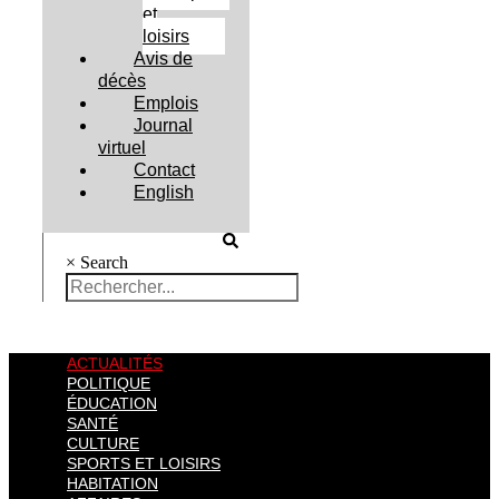
et
loisirs
Avis de
décès
Emplois
Journal
virtuel
Contact
English
×
Search
ACTUALITÉS
POLITIQUE
ÉDUCATION
SANTÉ
CULTURE
SPORTS ET LOISIRS
HABITATION