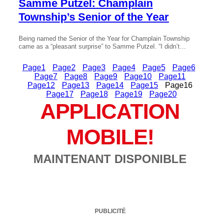
Samme Putzel: Champlain
Township’s Senior of the Year
Being named the Senior of the Year for Champlain Township
came as a “pleasant surprise” to Samme Putzel. “I didn’t…
Page
1
Page
2
Page
3
Page
4
Page
5
Page
6
Page
7
Page
8
Page
9
Page
10
Page
11
Page
12
Page
13
Page
14
Page
15
Page
16
Page
17
Page
18
Page
19
Page
20
APPLICATION
MOBILE!
MAINTENANT DISPONIBLE
PUBLICITÉ