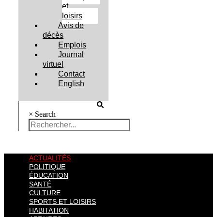
et
loisirs
Avis de
décès
Emplois
Journal
virtuel
Contact
English
×
Search
ACTUALITÉS
POLITIQUE
ÉDUCATION
SANTÉ
CULTURE
SPORTS ET LOISIRS
HABITATION