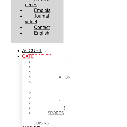
décès
Emplois
Journal
virtuel
Contact
English
ACCUEIL
CATÉGORIES
ACTUALITÉS
AFFAIRES
CULTURE
ÉDUCATION
FAITS
DIVERS
HABITATION
POLITIQUE
SANTÉ
SOCIÉTÉ
SPORTS
ET
LOISIRS