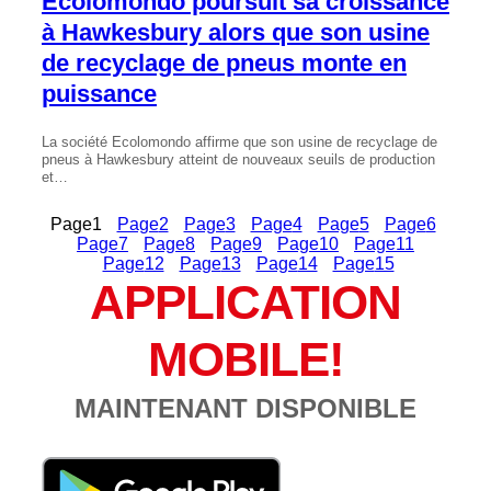
Ecolomondo poursuit sa croissance
à Hawkesbury alors que son usine
de recyclage de pneus monte en
puissance
La société Ecolomondo affirme que son usine de recyclage de
pneus à Hawkesbury atteint de nouveaux seuils de production
et…
Page
1
Page
2
Page
3
Page
4
Page
5
Page
6
Page
7
Page
8
Page
9
Page
10
Page
11
Page
12
Page
13
Page
14
Page
15
APPLICATION
MOBILE!
MAINTENANT DISPONIBLE