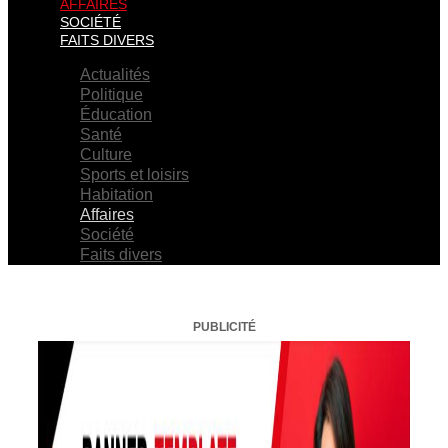
AFFAIRES
SOCIÉTÉ
FAITS DIVERS
Actualités
Politique
Éducation
Santé
Culture
Sports et loisirs
Habitation
Affaires
Société
Faits divers
PUBLICITÉ